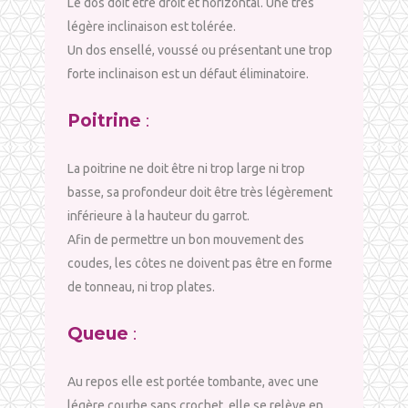
Le dos doit être droit et horizontal. Une très
légère inclinaison est tolérée.
Un dos ensellé, voussé ou présentant une trop
forte inclinaison est un défaut éliminatoire.
Poitrine
:
La poitrine ne doit être ni trop large ni trop
basse, sa profondeur doit être très légèrement
inférieure à la hauteur du garrot.
Afin de permettre un bon mouvement des
coudes, les côtes ne doivent pas être en forme
de tonneau, ni trop plates.
Queue
:
Au repos elle est portée tombante, avec une
légère courbe sans crochet, elle se relève en