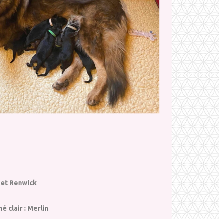
e et Renwick
 clair : Merlin