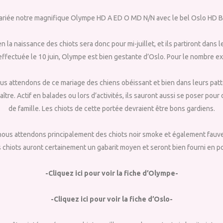
riée notre magnifique Olympe HD A ED O MD N/N avec le bel Oslo HD 
ien la naissance des chiots sera donc pour mi-juillet, et ils partiront dan
ffectuée le 10 juin, Olympe est bien gestante d’Oslo. Pour le nombre e
us attendons de ce mariage des chiens obéissant et bien dans leurs patt
aître. Actif en balades ou lors d’activités, ils sauront aussi se poser po
de famille. Les chiots de cette portée devraient être bons gardiens.
nous attendons principalement des chiots noir smoke et également fauv
 chiots auront certainement un gabarit moyen et seront bien fourni en po
-Cliquez ici pour voir la fiche d’Olympe-
-Cliquez ici pour voir la fiche d’Oslo-