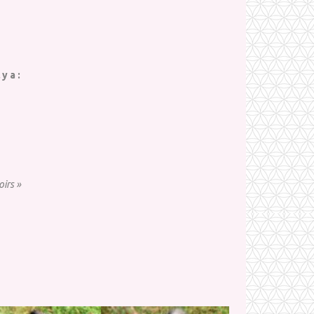
y a :
irs »