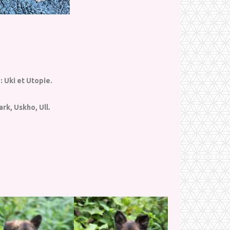
: Uki et Utopie.
rk, Uskho, Ull.