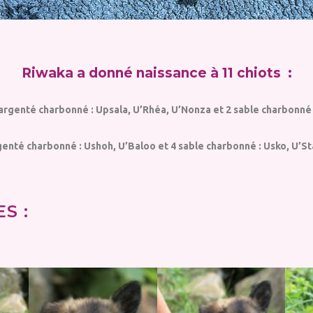
Riwaka a donné naissance à 11 chiots :
 argenté charbonné : Upsala, U’Rhéa, U’Nonza et 2 sable charbonné 
rgenté charbonné : Ushoh, U’Baloo et 4 sable charbonné : Usko, U’Sta
S :