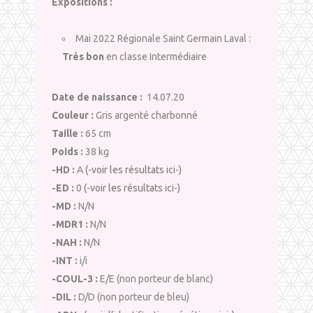
Expositions :
Mai 2022 Régionale Saint Germain Laval :
Très bon
en classe Intermédiaire
Date de naissance :
14.07.20
Couleur :
Gris argenté charbonné
Taille :
65 cm
Poids :
38 kg
-HD :
A
(-voir les résultats ici-)
-ED :
0
(-voir les résultats ici-)
-MD :
N/N
-MDR1 :
N/N
-NAH :
N/N
-INT :
i/i
-COUL-3 :
E/E (non porteur de blanc)
-DIL :
D/D (non porteur de bleu)