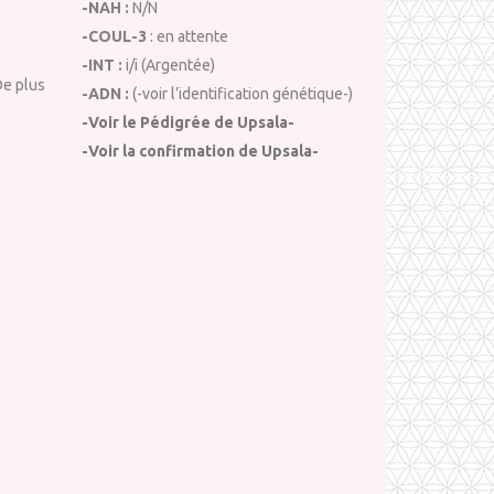
-NAH :
N/N
-COUL-3
: en attente
-INT :
i/i (Argentée)
De plus
-ADN :
(-voir l’identification génétique-)
-Voir le Pédigrée de Upsala-
-Voir la confirmation de Upsala-