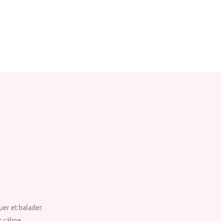
uer et balader.
 câline.