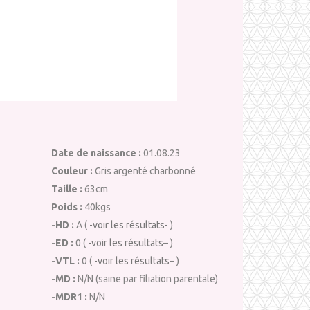
Date de naissance :
01.08.23
Couleur :
Gris argenté charbonné
Taille :
63cm
Poids :
40kgs
-HD :
A (
-voir les résultats-
)
-ED :
0 (
-voir les résultats
– )
-VTL :
0 (
-voir les résultats
– )
-MD :
N/N (saine par filiation parentale)
-MDR1 :
N/N