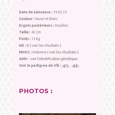
Date de naissance :
19.02.25
Couleur :
fauve et blanc
Ergots postérieurs :
Doubles
Taille :
42 cm
Poids :
13 kg
HD :
B
(-voir les résultats-)
MHOC :
Indemne
(-voir les résultats-)
ADN :
-voir l’identification génétique-
Voir le pedigree de Vik :
-p1-
-p2-
PHOTOS :