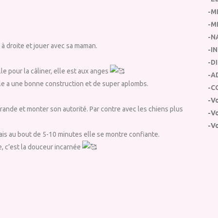
-M
-M
-N
e à droite et jouer avec sa maman.
-IN
-DI
le pour la câliner, elle est aux anges
-A
le a une bonne construction et de super aplombs.
-CO
-V
 grande et monter son autorité. Par contre avec les chiens plus
-Vo
-V
ais au bout de 5-10 minutes elle se montre confiante.
e, c’est la douceur incarnée