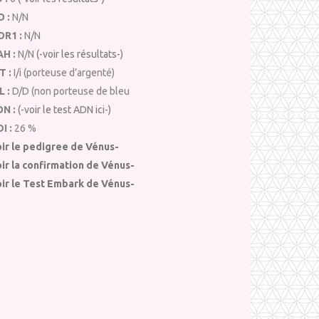
D :
N/N
DR1 :
N/N
AH :
N/N
(-voir les résultats-)
T :
I/i (porteuse d’argenté)
L :
D/D (non porteuse de bleu
DN :
(-voir le test ADN ici-)
I :
26 %
oir le pedigree de Vénus-
ir la confirmation de Vénus-
oir le Test Embark de Vénus-