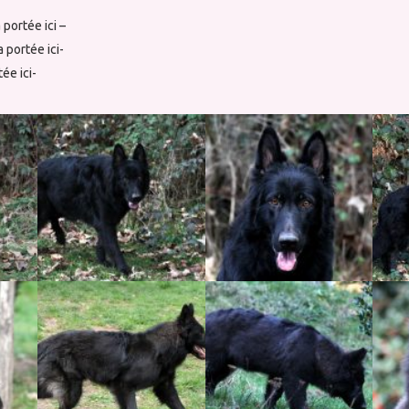
 portée ici –
a portée ici-
tée ici-