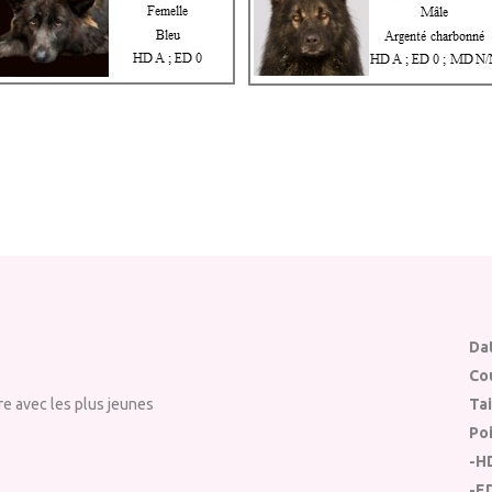
Da
Co
re avec les plus jeunes
Tai
Poi
-H
-E