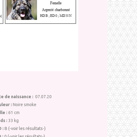
te de naissance :
07.07.20
uleur :
Noire smoke
lle :
61 cm
ds :
33 kg
D :
B
(-voir les résultats-)
D :
0
(-voir les résultats-)